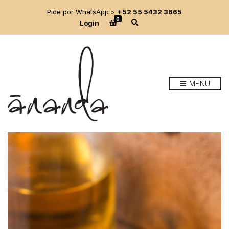
Pide por WhatsApp >
+52 55 5432 3665
0
E
Login
x
p
a
n
d
s
e
MENU
a
r
c
h
f
o
r
m