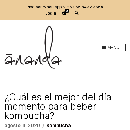
Pide por WhatsApp >
+52 55 5432 3665
0
E
Login
x
p
a
n
d
s
e
MENU
a
r
c
h
f
o
r
m
¿Cuál es el mejor del día
momento para beber
kombucha?
agosto 11, 2020
Kombucha