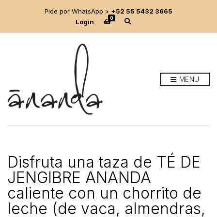
Pide por WhatsApp >
+52 55 5432 3665
0
E
Login
x
p
a
n
d
s
e
MENU
a
r
c
h
f
o
r
m
Disfruta una taza de TÉ DE
JENGIBRE ANANDA
caliente con un chorrito de
leche (de vaca, almendras,