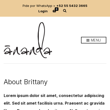
Pide por WhatsApp >
+52 55 5432 3665
0
E
Login
x
p
a
n
d
s
e
MENU
a
r
c
h
f
o
r
m
About Brittany
Lorem ipsum dolor sit amet, consectetur adipiscing
elit. Sed sit amet facilisis urna. Praesent ac gravida