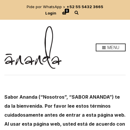
Pide por WhatsApp >
+52 55 5432 3665
0
E
Login
x
p
a
n
d
s
e
MENU
a
r
c
h
f
o
r
m
Sabor Ananda (“Nosotros”, “SABOR ANANDA”) te
da la bienvenida. Por favor lee estos términos
cuidadosamente antes de entrar a esta página web.
Al usar esta página web, usted está de acuerdo con