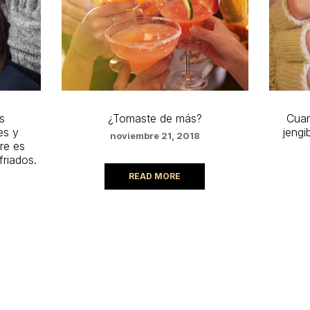
s
¿Tomaste de más?
Cuan
es y
jengi
noviembre 21, 2018
bre es
friados.
READ MORE