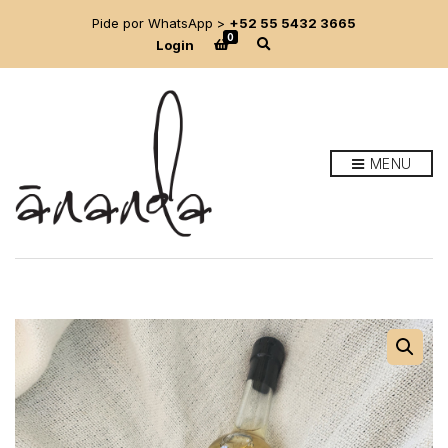
Pide por WhatsApp >
+52 55 5432 3665
0
E
Login
x
p
a
n
d
s
e
MENU
a
r
c
h
f
o
r
m