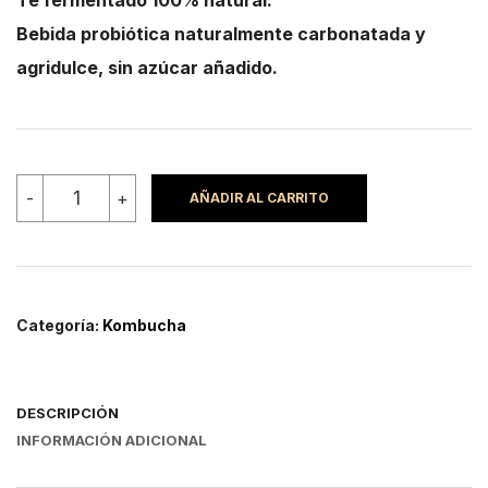
Bebida probiótica naturalmente carbonatada y
agridulce, sin azúcar añadido.
Kombucha
-
+
AÑADIR AL CARRITO
sabor
mango
y
jengibre
cantidad
Categoría:
Kombucha
DESCRIPCIÓN
INFORMACIÓN ADICIONAL