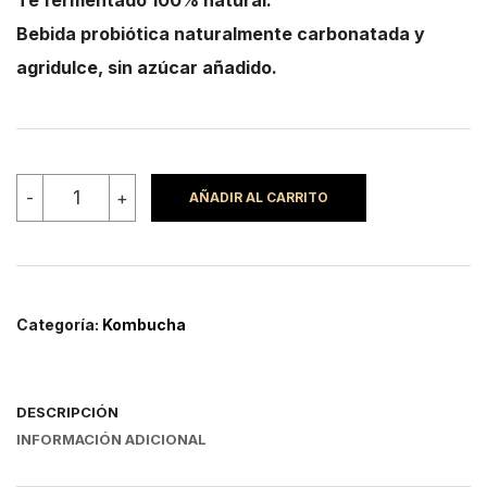
Bebida probiótica naturalmente carbonatada y
agridulce, sin azúcar añadido.
Kombucha
-
+
AÑADIR AL CARRITO
sabor
toronja
romero
cantidad
Categoría:
Kombucha
DESCRIPCIÓN
INFORMACIÓN ADICIONAL